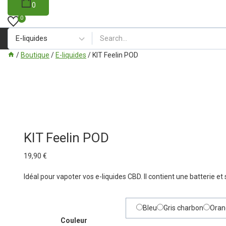
0
0
/
Boutique
/
E-liquides
/
KIT Feelin POD
KIT Feelin POD
19,90
€
Idéal pour vapoter vos e-liquides CBD. Il contient une batterie 
Bleu
Gris charbon
Oran
Couleur