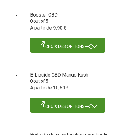
Booster CBD
0
out of 5
A partir de
9,90
€
CHOIX DES OPTIONS
E-Liquide CBD Mango Kush
0
out of 5
A partir de
10,50
€
CHOIX DES OPTIONS
Boîte de deux cartouches pour Feelin