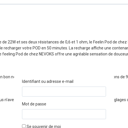
 de 22W et ses deux résistances de 0,6 et 1 ohm, le Feelin Pod de che
 recharger votre POD en 50 minutes. La recharge affiche une contenance 
e feeling Pod de chez NEVOKS offre une agréable sensation de douceur. 
e un bon nombre de vapoteurs d’e-liquides CBD. Avec ses dimensions de 9
Identifiant ou adresse e-mail
n’avez qu’à aspirer en appuyant ou pas sur le bouton. Trois réglages de 
Mot de passe
Se souvenir de moi