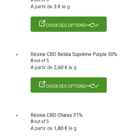
A partir de
3
€
le g
CHOIX DES OPTIONS
Résine CBD Beldia Suprême Purple 50%
0
out of 5
A partir de
2,60
€
le g
CHOIX DES OPTIONS
Résine CBD Charas 31%
0
out of 5
A partir de
1,80
€
le g