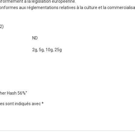
nformément à la législation européenne.
onformes aux réglementations relatives à la culture et la commercialisa
2)
ND
2g, 5g, 10g, 25g
nther Hash 56%”
es sont indiqués avec
*