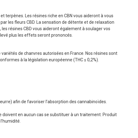
 et terpènes. Les résines riche en CBN vous aideront à vous
ar les fleurs CBD. La sensation de détente et de relaxation
e, les résines CBD vous aideront également à soulager vos
élevé plus les effets seront prononcés.
e variétés de chanvres autorisées en France. Nos résines sont
conformes à la législation européenne (THC ≤ 0,2%).
 beurre) afin de favoriser l’absorption des cannabinoïdes.
e doivent en aucun cas se substituer à un traitement. Produit
 l’humidité.