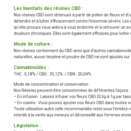
Les bienfaits des résines CBD :
Nos résines CBD sont obtenues à partir de pollen de fleurs et d
détendre et à lutter efficacement contre l’insomnie sévère. Les
qu’elle procure vous aidera à vous endormir et à retrouver un s
douleurs chroniques. Elles sont également efficaces pour lutter c
Mode de culture :
Nos résines contiennent du CBD ainsi que d’autres cannabinoïdes
naturelles, aucun terpène et poudre de CBD ne sont ajoutés sur 
Cannabinoïdes :
THC : 0,18% / CBD : 35,12% / CBN : 20,04%
Mode de consommation et conservation :
Nos Résines peuvent être consommées de différentes façons :
– En infusion : Laissez infuser vos fleurs CBD (0,5g à 1g par tass
– En cuisine : Vous pouvez ajouter nos fleurs CBD dans toutes v
Toute utilisation autre celle recommandée reste sous l’entière r
interdit à la vente aux mineurs et déconseillé aux femmes enceinte
Législation :