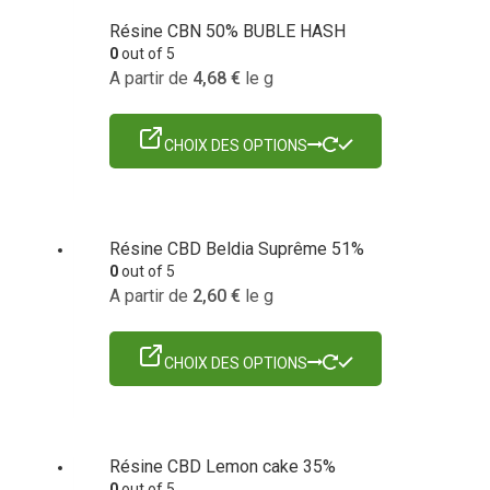
Résine CBN 50% BUBLE HASH
0
out of 5
A partir de
4,68
€
le g
CHOIX DES OPTIONS
Résine CBD Beldia Suprême 51%
0
out of 5
A partir de
2,60
€
le g
CHOIX DES OPTIONS
Résine CBD Lemon cake 35%
0
out of 5