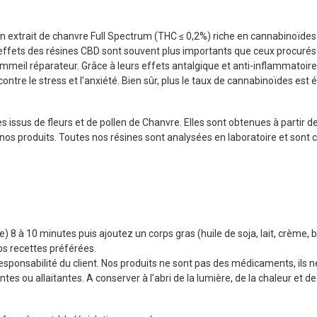
’un extrait de chanvre Full Spectrum (THC ≤ 0,2%) riche en cannabinoïdes
 effets des résines CBD sont souvent plus importants que ceux procurés p
ommeil réparateur. Grâce à leurs effets antalgique et anti-inflammatoir
ontre le stress et l’anxiété. Bien sûr, plus le taux de cannabinoïdes est 
 issus de fleurs et de pollen de Chanvre. Elles sont obtenues à partir d
nos produits. Toutes nos résines sont analysées en laboratoire et sont 
e) 8 à 10 minutes puis ajoutez un corps gras (huile de soja, lait, crème,
os recettes préférées.
esponsabilité du client. Nos produits ne sont pas des médicaments, ils n
s ou allaitantes. A conserver à l’abri de la lumière, de la chaleur et de